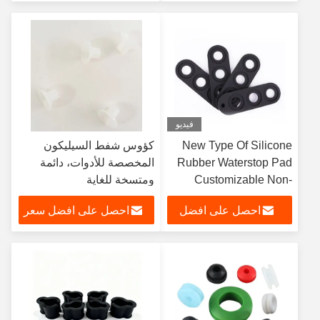
سعر
فيديو
New Type Of Silicone
كؤوس شفط السيليكون
Rubber Waterstop Pad
المخصصة للأدوات، دائمة
Customizable Non-
ومتسخة للغاية
Standard Flexible
احصل على افضل
احصل على افضل سعر
Silicone Rubber Product
Parts
سعر