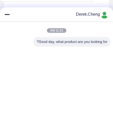
Derek.Cheng
يرسل
11:21 AM
Good day, what product are you looking for?
Xiamen Juguangli Import & Export Co., Ltd
derekcheng@jglsilicone.com
86-592-5536328
الطابق الخامس، المبنى (أ) ، رقم 388 (هوكينغ هاوش) ، منطقة
(هولي) ، شيامين 361015 الصين.