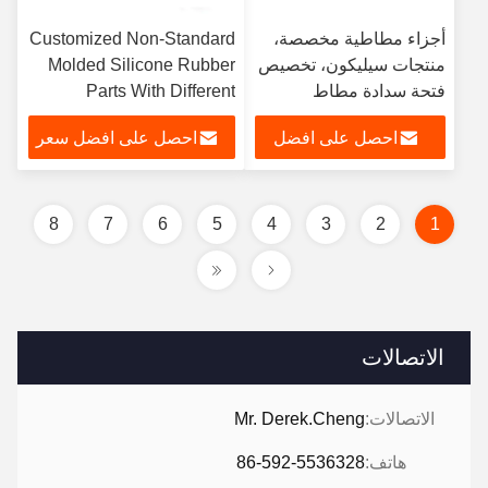
أجزاء مطاطية مخصصة،
Customized Non-Standard
منتجات سيليكون، تخصيص
Molded Silicone Rubber
فتحة سدادة مطاط
Parts With Different
السيليكون
Shapes Of Silicone
احصل على افضل
احصل على افضل سعر
Rubber Components
سعر
8
7
6
5
4
3
2
1
الاتصالات
الاتصالات:
Mr. Derek.Cheng
هاتف:
86-592-5536328