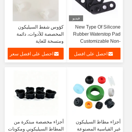
فيديو
New Type Of Silicone
كؤوس شفط السيليكون
Rubber Waterstop Pad
المخصصة للأدوات، دائمة
Customizable Non-
ومتسخة للغاية
Standard Flexible
احصل على افضل
احصل على افضل سعر
Silicone Rubber Product
Parts
سعر
أجزاء مطاط السيليكون
أجزاء مخصصة مبتكرة من
غير القياسية المصنوعة
المطاط السيليكوني ومكونات