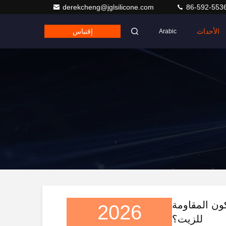
derekcheng@jglsilicone.com
86-592-553
الأحداث
إقتباس
Arabic
ون المقاومة
2026
للزيت؟