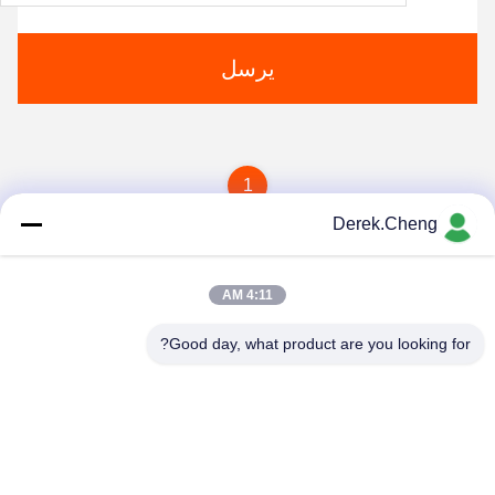
يرسل
1
Derek.Cheng
4:11 AM
Good day, what product are you looking for?
Xiamen Juguangli Import & Export Co., Ltd
derekcheng@jglsilicone.com
86-592-5536328