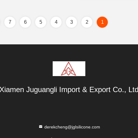
7
6
5
4
3
2
1
Xiamen Juguangli Import & Export Co., Lt
derekcheng@jglsilicone.com