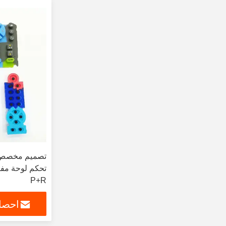
تصميم مخصص م
تحكم لوحة مفا
P+R
احصل