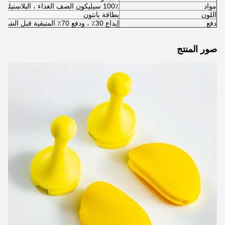
مواد
100٪ سيليكون الصف الغذاء ، البلاستيك ، ABS
اللون
بطاقة بانتون
دفع
إيداع 30٪ ، ودفع 70٪ المتبقية قبل الشحن
صور المنتج