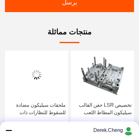
يرسل
منتجات مماثلة
تخصيص LSR حقن القالب
ملحقات سيليكون مضادة
سيليكون المطاط اللعب
للسقوط للنظارات ذات
العلامة التجارية المشتركة،
وسادة مانعة للانزلاق
Derek.Cheng
احصل على افضل سعر
احصل على افضل سعر
للنظارات للأطفال