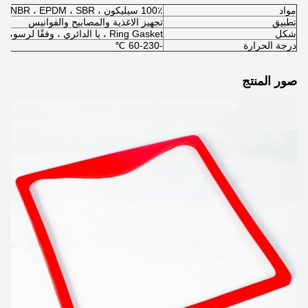
مواد
100٪ سيليكون ، NBR ، EPDM ، SBR ...
تطبيق
تجهيز الاغذية والمصابيح والفوانيس
شكل
Ring Gasket ، يا الدائري ، وفقًا لرسوماتك
درجة الحرارة
-60-230 ℃
صور المنتج