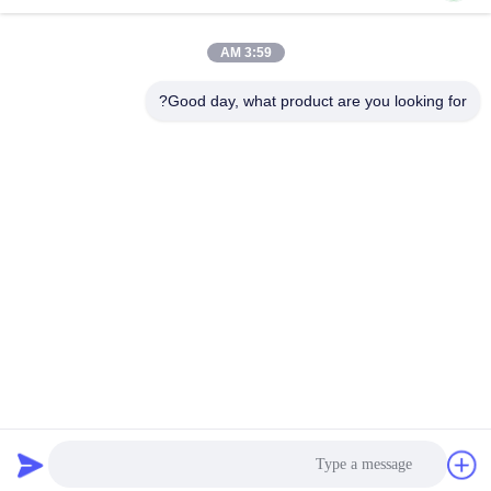
3:59 AM
Good day, what product are you looking for?
Xiamen Juguangli Import & Export Co., Ltd
derekcheng@jglsilicone.com
86-592-5536328
الطابق الخامس، المبنى (أ) ، رقم 388 (هوكينغ هاوش) ، منطقة
(هولي) ، شيامين 361015 الصين.
الصين نوعية جيدة لوحات مفاتيح من مطاط السيليكون المورد.
حقوق النشر © 2021-2026 siliconerubber-keypads.com . كل
الحقوق محفوظة.