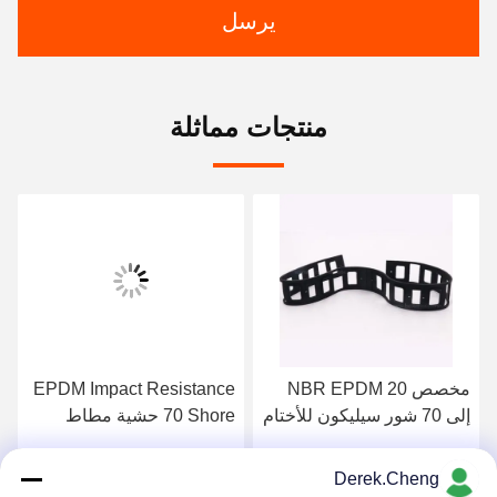
يرسل
منتجات مماثلة
مخصص NBR EPDM 20
EPDM Impact Resistance
إلى 70 شور سيليكون للأختام
70 Shore حشية مطاط
المطاطية
السيليكون
Derek.Cheng
احصل على افضل سعر
احصل على افضل سعر