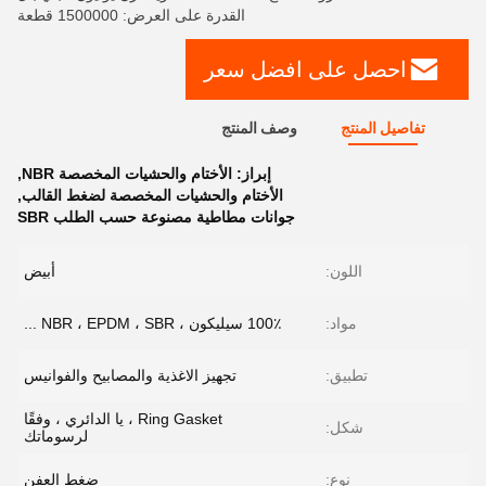
القدرة على العرض: 1500000 قطعة
احصل على افضل سعر
تفاصيل المنتج
وصف المنتج
إبراز:
الأختام والحشيات المخصصة NBR
,
الأختام والحشيات المخصصة لضغط القالب
,
جوانات مطاطية مصنوعة حسب الطلب SBR
اللون:
أبيض
مواد:
100٪ سيليكون ، NBR ، EPDM ، SBR ...
تطبيق:
تجهيز الاغذية والمصابيح والفوانيس
Ring Gasket ، يا الدائري ، وفقًا
شكل:
لرسوماتك
نوع:
ضغط العفن