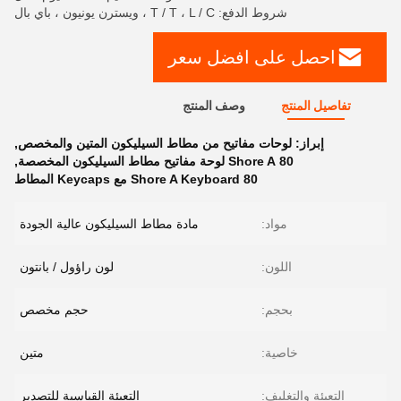
شروط الدفع: T / T ، L / C ، ويسترن يونيون ، باي بال
احصل على افضل سعر
تفاصيل المنتج
وصف المنتج
إبراز:
لوحات مفاتيح من مطاط السيليكون المتين والمخصص
,
80 Shore A لوحة مفاتيح مطاط السيليكون المخصصة
,
80 Shore A Keyboard مع Keycaps المطاط
مواد:
مادة مطاط السيليكون عالية الجودة
اللون:
لون راؤول / بانتون
بحجم:
حجم مخصص
خاصية:
متين
التعبئة والتغليف:
التعبئة القياسية للتصدير