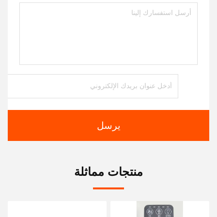
يرسل
منتجات مماثلة