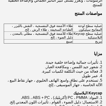
الرسومات ، وتعزز بشكل كبير التأثير الجمالي والإضاءة الخلفية
للمنتج.
مواصفات المنتج
عملية سطح لوحة
طلاء الأشعة فوق البنفسجية ، النقش بالليزر ،
المفاتيح سيليكون
الطباعة السخيفة ، طلاء الرش ، إلخ.
عملية سطح Keycap
طلاء للأشعة فوق البنفسجية ، مطلي بالمعدن ،
البلاستيكية
دليل الضوء ، إلخ
مزيج
صمغ
مزايا
1. تأثيرات جمالية وإضاءة خلفية جيدة.
2. شعور جيد اللمس ، ومكافحة الغبار.
3. فعالة من حيث التكلفة لكميات كبيرة.
4. عمر طويل
5. تستخدم على نطاق واسع: الهاتف الخليوي ، جهاز نقاط البيع ،
الآلة الحاسبة ، جهاز الموسيقى ، إلخ.
Keycap البلاستيك
1. المواد: PC ، PMMA (أكريليك) ، ABS ، ABS + PC.
2. الاستعمال: دليل الضوء ، القوام ، تأثيرات اللون المعدني إلخ.