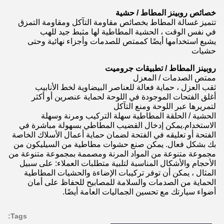
خصائص روبينز المطاط / حشية
تتميز غسالة المطاط بخصائص مقاومة التآكل ومقاومة التمزق
في نفس الوقت ، الحشية المطاطية لها مثبط جيد للهب
يشيع استخدامها أيضًا كممتص للصدمات وأجزاء نهائية وحتى
حشيات
روبينز المطاط / تطبيقات جروميت
ممتص الصدمات / المعزل
ثقب العزل ، حماية فعالة للعناصر البيضاوية لخط الأنابيب
أغلق الفتحات الموجودة في اللوحة لحماية عنصرين أو أكثر
لتمريرها عبر اللوحة ومنع التآكل
الحشية / الحلقة المطاطية سهلة التركيب ومرنة وسهلة
الاستخدام.يمكن إدخال القضيب المطاطي بسهولة مباشرة في
الفتحة أو تعليقه في الفتحة لضمان حماية أعمال الأسلاك الخاصة
بك بشكل فعال. يمكن صنع حشوات مطاطية من السيليكون من
مجموعة متنوعة من المواد المرنة ومصممة بمجموعة متنوعة من
الأحجام والأشكال المناسبة لتلبية متطلبات العملاء: على سبيل
المثال ، يمكن أن توفر تركيبات الإضاءة والحشيات المطاطية
الحماية من الصدمات والسلامة للمصابيح للحفاظ على أمان
أضواء سيارتك مع تحسين الجماليات العامة أيضًا.
Tags: