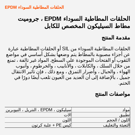
الحلقات المطاطية السوداء EPDM
الحلقات المطاطية السوداء EPDM ، جروميت
مطاط السيليكون المخصص للكابل
مقدمة المنتج
الحلقات المطاطية السوداء من SIL أو الحلقات المطاطية عبارة
عن أجزاء مصبوبة بالمطاط يتم وضعها بشكل أساسي في مواضع
الثقوب أو الفتحات الموجودة على السطح. المواد غير تالفة ، تمنع
من خلال السلك ، والكابلات ، والأنابيب ، والخرطوم ، وأنبوب
الهواء ، والحبال ، وأضرار التمزق ، ومع ذلك ، فإن تأثير الانتقال
جميل ، بالإضافة إلى أن العديد من العيون تلعب أيضًا دورًا في
الختم.
مواصفات المنتج
مواد
سيليكون ، EPDM ، النتريل ، النيوبرين ، المطاط FKM إلخ.
تطبيق
الات
اللون / الحجم
اللون
التعبئة والتغليف
كيس PE + علبة كرتون