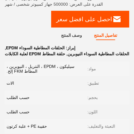
القدرة على العرض: 500000 جهاز كمبيوتر شخصى / شهر
احصل على افضل سعر
تفاصيل المنتج
وصف المنتج
إبراز:
الحلقات المطاطية السوداء EPDM
,
الحلقات المطاطية السوداء النيوبرين
,
حلقة المطاط EPDM لعلبة الكابلات
سيليكون ، EPDM ، النتريل ، النيوبرين ،
مواد:
المطاط FKM إلخ.
تطبيق:
الات
بحجم:
حسب الطلب
اللون:
حسب الطلب
التعبئة والتغليف:
حقيبة PE + علبة كرتون