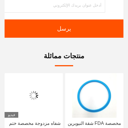
يرسل
منتجات مماثلة
فيديو
مخصصة FDA شقة النيوبرين
شفاه مزدوجة مخصصة ختم