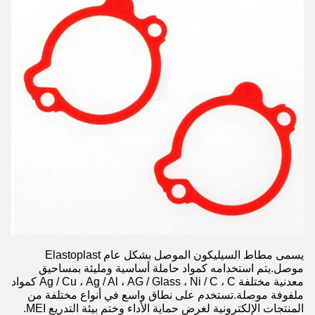
يسمى مطاط السيليكون الموصل بشكل عام Elastoplast
موصل.يتم استخدامه كمواد حاملة أساسية ومليئة بمساحيق
معدنية مختلفة Ag / Cu ، Ag / Al ، AG / Glass ، Ni / C ، C كمواد
ملفوفة موصلة.تستخدم على نطاق واسع في أنواع مختلفة من
المنتجات الإلكترونية لغرض حماية الأداء وختم بيئة التدريع MEI.