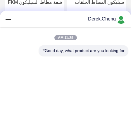
سيليكون المطاط الحلقات
شفة مطاط السيليكون FKM
Derek.Cheng
احصل على افضل سعر
احصل على افضل سعر
11:25 AM
Good day, what product are you looking for?
Xiamen Juguangli Import & Export Co., Ltd
derekcheng@jglsilicone.com
86-592-5536328
الطابق الخامس، المبنى (أ) ، رقم 388 (هوكينغ هاوش) ، منطقة
(هولي) ، شيامين 361015 الصين.