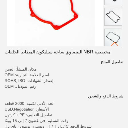
مخصصة NBR البيضاوي ساحة سيليكون المطاط الحلقات
تفاصيل المنتج
مكان المنشأ: الصين
اسم العلامة التجارية: OEM
إصدار الشهادات: ROHS, ISO
رقم الموديل: OEM
شروط الدفع والشحن
الحد الأدنى لكمية: 2000 قطعة
الأسعار: USD,Negotiation
تفاصيل التغليف: PE + كرتون
وقت التسليم: في غضون 7 إلى 15 يومًا
شروط الدفع: T / T ، L / C ، ويسترن يونيون ، باي بال