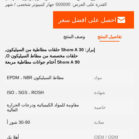
القدرة على العرض: 500000 جهاز كمبيوتر شخصى / شهر
احصل على افضل سعر
تفاصيل المنتج
وصف المنتج
إبراز:
30 Shore A حلقات مطاطية من السيليكون
,
حلقات مخصصة من مطاط السيليكون O
,
90 Shore A أختام جوانات مطاطية مربعة
مواد:
مطاط السيليكون EPDM ، NBR
شهادة:
ISO ، SGS ، ROSH
مقاومة للمواد الكيميائية ودرجات الحرارة
خاصية:
العالية
صلابة:
30-90 شور أ
OEM / ODM:
أهلا بك