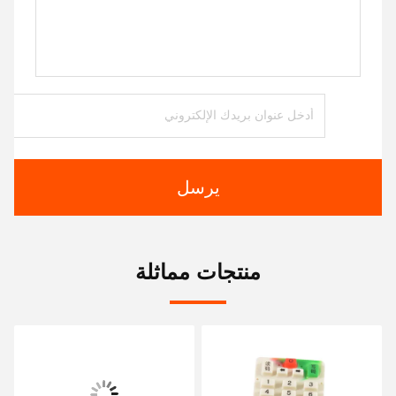
يرسل
منتجات مماثلة