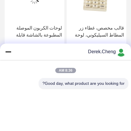
قالب مخصص، غطاء زر
لوحات الكربون الموصلة
المطاط السيليكوني، لوحة
المطبوعة بالشاشة قابلة
مفاتيح المطاط السيليكوني
للتخصيص مع أزرار المطاط
الموصل، مقاوم للماء
السيليكونية القوية
Derek.Cheng
احصل على افضل سعر
احصل على افضل سعر
8:36 AM
Good day, what product are you looking for?
Xiamen Juguangli Import & Export Co., Ltd
derekcheng@jglsilicone.com
86-592-5536328