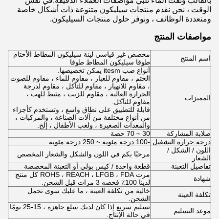
بالقالب ونفث الماء تلبي مواصفات العملاء الدقيقة.في نفس
الوقت ، نحن نقدم منتجات سيليكون متنوعة ذات أشكال خاصة
ومتعددة الوظائف ، ونوفر حلول منتجات السيليكون.
مواصفات المنتج
مخصص غير قياسي لينة سيليكون المطاط الأختام
اسم المنتج
طوقا سيليكون المطاط طوقا
أنواع صب itesm يمكن تخصيصها.
الختم ، مقاوم للغبار ، مقاوم للماء ، مقاوم للصوت
، مقاوم للانهيار ، مقاوم للتآكل ، مقاوم لدرجة
الحرارة العالية ، مقاوم للزيت ، مثبط للهب ،
المميزات
مقاوم للتآكل.
قابلة للتطبيق على نطاق واسع ، وتستخدم كأجزاء
من أنواع مختلفة من آلات الصناعة ، والمركبات ،
والمعدات الصغيرة ، ولعب الأطفال ، إلخ.
صلابة المشاركة
30 ~ 70 حصة
درجة حرارة التشغيل
-100 درجة مئوية ~ 250 درجة مئوية
اللون / الشكل /
مرحبًا بكم في اللون والشكل والشعار المخصص
الشعار
تفاصيل التعبئة
قطعة واحدة / كيس بولي أو التعبئة المخصصة
مرت ROHS ، REACH ، LFGB ، FDA كل منتج
شهادة
لدينا 100٪ فحصه 3 مرات قبل الشحن.
خالية من تكلفة العينة ، ما عليك سوى تحمل
تكلفة العينة
الشحن.
تسليم سريع إذا كان لديك سلع جاهزة ، 15-25 يومًا
موعد التسليم
في حالة الإنتاج.