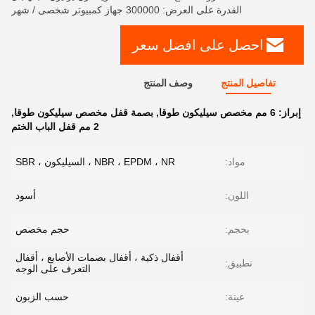
القدرة على العرض: 300000 جهاز كمبيوتر شخصى / شهر
احصل على افضل سعر
تفاصيل المنتج
وصف المنتج
إبراز:
6 مم مخصص سيليكون طوقا
,
بصمة قفل مخصص سيليكون طوقا
,
2 مم قفل الباب الختم
مواد:
NBR ، EPDM ، NR ، السيليكون ، SBR
اللون:
أسود
بحجم:
حجم مخصص
أقفال ذكية ، أقفال بصمات الأصابع ، أقفال
تطبيق:
التعرف على الوجه
عينة:
حسب الزبون