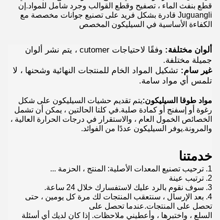
قطع بنفث الماء ، تصفيح وقطع القوالب وجرد شامل للمواد.إن
Juguangli قادرة بشكل فريد على تصنيع جوانات مخصصة مع
الكفاءة الأساسية في السيليكون المخصص
ألوان مختلفة:
وفقًا لاحتياجات cutomer ، يتم نشر ألوان
جميلة مختلفة.
غير سام:
تشكيل المواد الخام للمنتجات النهائية وشحنها ، لا
تلمس أي مواد سامة.
مواد طوقا السيليكون:
يتم تقديم حشيات السيليكون على شكل
رغوة أو إسفنج أو كمادة صلبة.في كلتا الحالتين ، يمكن أن تشمل
الخصائص الخمول العام ، والاستقرار في درجات الحرارة العالية ،
والمرونة.يوفر السيليكون عددًا من الفوائد.
خدمتنا
1. ترحيب تصنيع المعدات الأصلية: المنتج ، الحزمة ...
2. ترتيب عينة
3. سوف نقوم بالرد عليك لاستفسارك خلال 24 ساعة.
4. بعد الإرسال ، سنتعقب المنتجات لك مرة كل يومين ، حتى
تحصل على المنتجات.عندما تحصل على
السلع ، واختبرها ، وأعطيني ملاحظات. إذا كان لديك أي أسئلة