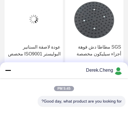
SGS مطاطا دش فوهة
عودة لاصقة السنانير
أجزاء سيليكون مخصصة
البوليستر ISO9001 مخصص
أجزاء السيليكون
Derek.Cheng
احصل على افضل سعر
احصل على افضل سعر
5:45 PM
Good day, what product are you looking for?
Xiamen Juguangli Import & Export Co., Ltd
derekcheng@jglsilicone.com