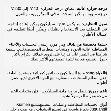
درجة حرارة عالية:
نطاق درجة الحرارة -40
إلى 230
℃
℃
درجة مئوية ، يمكن استخدامه في الميكروويف والفرن.
سهل التنظيف:
سيليكون تنتج السيليكون
يمكن إعادة إنتاجه
في الشطف بعد الاستخدام نظيفًا ، ويمكن أيضًا تنظيفه في
غسالة الأطباق
حشية مخصصة من JGL
، وهي مورد رئيسي للحشيات والأختام
المطاطية عالية الجودة ومنتجات المطاط المخصصة.بُنيت سمعة
شركتنا في التميز على قدرتنا على تزويد عملائنا الكرام بأكثر
حلول التصنيع فعالية لتلبية تطبيقاتهم الأكثر تطلبًا.
الحياة ong:
مادة السيليكون خصائص كيميائية مستقرة للغاية ،
إل
جعل النظام المنتجات ، بالمقارنة مع المواد الأخرى لديها عمر
أطول.
ناعم ومريح:
بفضل مرونة مادة السيليكون ، فإن منتجات الخبز
مريحة ومرنة للغاية ولا تشوه.
أنواع الحشيات المطاطية وعمليات التصنيع.تتمتع Xiamen
Juguangli بخبرة واسعة في تصنيع الحشوات ، مع صب داخلي ،