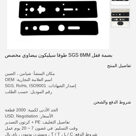
بصمة قفل SGS 6MM طوقا سيليكون بيضاوي مخصص
تفاصيل المنتج
مكان المنشأ: شيامن ، الصين
اسم العلامة التجارية: OEM
إصدار الشهادات: SGS, RoHs, ISO9001
رقم الموديل: حسب الطلب
شروط الدفع والشحن
الحد الأدنى لكمية: 2000 قطعة
الأسعار: USD, Negotiation
تفاصيل التغليف: PE + كرتون التصدير
وقت التسليم: في غضون 7 ~ 20 يوم عمل
شروط الدفع: T / T ، L / C ، ويسترن يونيون ، باي بال