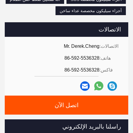
أجزاء سيليكون مخصصة عداء ساخن
الاتصالات
الاتصالات:
Mr. Derek.Cheng
هاتف:
86-592-5536328
فاكس:
86-592-5536328
اتصل الآن
راسلنا بالبريد الإلكتروني