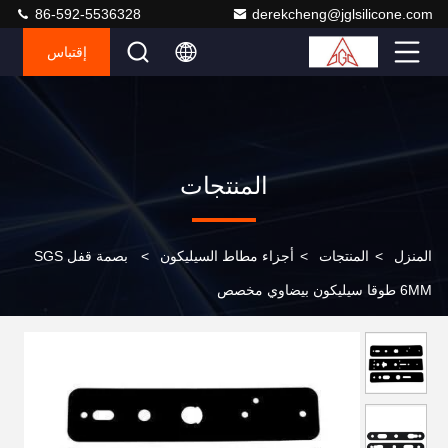
86-592-5536328
derekcheng@jglsilicone.com
إقتباس
المنتجات
المنزل
>
المنتجات
>
أجزاء مطاط السيليكون
>
بصمة قفل SGS
6MM طوقا سيليكون بيضاوي مخصص