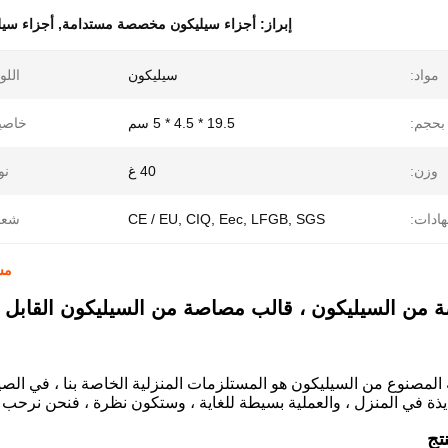
إبراز:
أجزاء سيليكون مخصصة مستدامة
,
أجزاء سي
مواد:
سيليكون
اللو
بحجم:
19.5 * 4.5 * 5 سم
خاصي
وزن:
40 غ
نو
هادات:
CE / EU, CIQ, Eec, LFGB, SGS
شعا
مس
 من السيليكون ، قالب مصاصة من السيليكون القابل 
لمصنوع من السيليكون هو المستلزمات المنزلية الخاصة بنا ، في الص
ذة في المنزل ، والعملية بسيطة للغاية ، وستكون نظرة ، فنحن نرحب 
تج