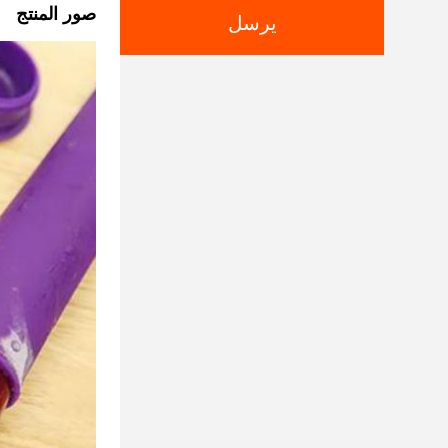
صور المنتج
يرسل