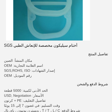
أختام سيليكون مخصصة للإنعاش الطبي SGS
تفاصيل المنتج
مكان المنشأ: الصين
اسم العلامة التجارية: OEM
إصدار الشهادات: SGS,ROHS, ISO
رقم الموديل: OEM
شروط الدفع والشحن
الحد الأدنى لكمية: 5000 قطعة
الأسعار: USD, Negotiation
تفاصيل التغليف: PE + كرتون
وقت التسليم: في غضون 7 إلى 15 يومًا
شروط الدفع: T / T ، L / C ، ويسترن يونيون ، باي بال