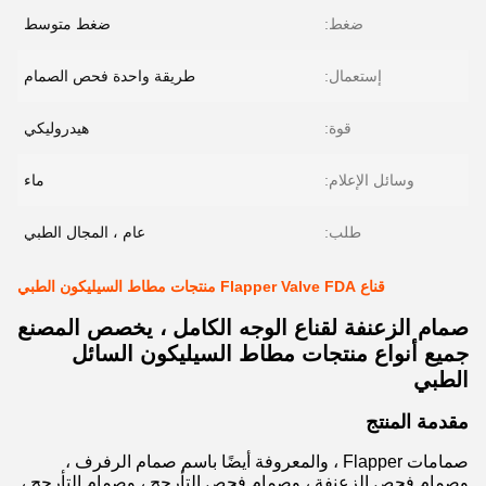
ضغط:
ضغط متوسط
إستعمال:
طريقة واحدة فحص الصمام
قوة:
هيدروليكي
وسائل الإعلام:
ماء
طلب:
عام ، المجال الطبي
قناع Flapper Valve FDA منتجات مطاط السيليكون الطبي
صمام الزعنفة لقناع الوجه الكامل ، يخصص المصنع
جميع أنواع منتجات مطاط السيليكون السائل
الطبي
مقدمة المنتج
صمامات Flapper ، والمعروفة أيضًا باسم صمام الرفرف ،
وصمام فحص الزعنفة ، وصمام فحص التأرجح ، وصمام التأرجح ،