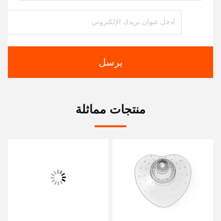
يرسل
منتجات مماثلة