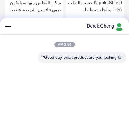
Nipple Shield حسب الطلب
يمكن التخلص منها سيليكون
FDA منتجات مطاط
طبي 45 سم أشرطة عاصبة
السيليكون الطبي
خالية من اللاتكس
Derek.Cheng
احصل على افضل سعر
احصل على افضل سعر
3:56 AM
Good day, what product are you looking for?
Xiamen Juguangli Import & Export Co., Ltd
derekcheng@jglsilicone.com
86-592-5536328
الطابق الخامس، المبنى (أ) ، رقم 388 (هوكينغ هاوش) ، منطقة
(هولي) ، شيامين 361015 الصين.