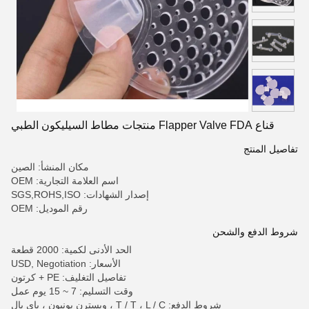
قناع Flapper Valve FDA منتجات مطاط السيليكون الطبي
تفاصيل المنتج
مكان المنشأ: الصين
اسم العلامة التجارية: OEM
إصدار الشهادات: SGS,ROHS,ISO
رقم الموديل: OEM
شروط الدفع والشحن
الحد الأدنى لكمية: 2000 قطعة
الأسعار: USD, Negotiation
تفاصيل التغليف: PE + كرتون
وقت التسليم: 7 ~ 15 يوم عمل
شروط الدفع: T / T ، L / C ، ويسترن يونيون ، باي بال