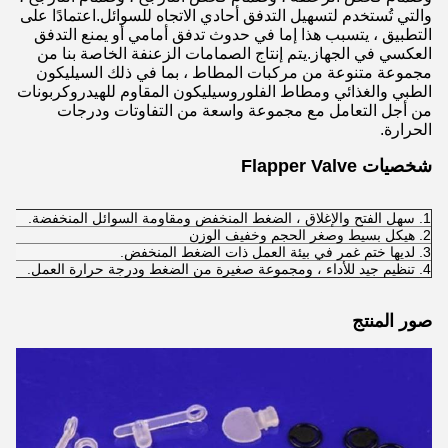
والتي تُستخدم لتسهيل التدفق أحادي الاتجاه للسوائل.اعتمادًا على
التطبيق ، يتسبب هذا إما في حدوث تدفق أمامي أو يمنع التدفق
العكسي في الجهاز.يتم إنتاج الصمامات الزعنفة الخاصة بنا من
مجموعة متنوعة من مركبات المطاط ، بما في ذلك السيليكون
الطبي والغذائي ومطاط الفلوروسيليكون المقاوم للهيدروكربونات
من أجل التعامل مع مجموعة واسعة من التفاوتات ودرجات
الحرارة.
شخصيات Flapper Valve
1. سهل الفتح والإغلاق ، الضغط المنخفض ومقاومة السوائل المنخفضة.
2. هيكل بسيط وصغر الحجم وخفيف الوزن
3. لديها ختم غمر في بيئة العمل ذات الضغط المنخفض.
4. تنظيم جيد للأداء ، ومجموعة صغيرة من الضغط ودرجة حرارة العمل.
صور المنتج