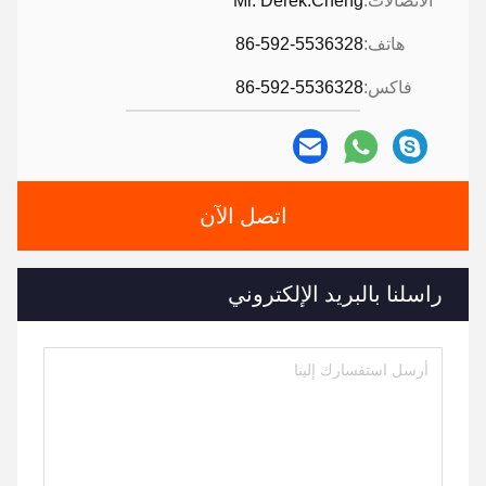
الاتصالات:
Mr. Derek.Cheng
هاتف:
86-592-5536328
فاكس:
86-592-5536328
اتصل الآن
راسلنا بالبريد الإلكتروني