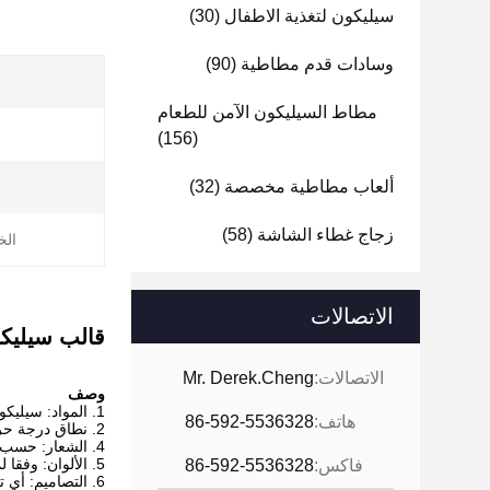
سيليكون لتغذية الاطفال
(30)
وسادات قدم مطاطية
(90)
مطاط السيليكون الآمن للطعام
(156)
ألعاب مطاطية مخصصة
(32)
زجاج غطاء الشاشة
(58)
الخ
الاتصالات
قالب سيليكو
الاتصالات:
Mr. Derek.Cheng
وصف
1. المواد: سيليكون صديق للبيئة وصديق للبيئة بنسبة 100٪ ، يتوافق مع شهادة FDA و LFGB و SGS
هاتف:
86-592-5536328
2. نطاق درجة حرارة التشغيل: -40 إلى 230 ℃
4. الشعار: حسب الطلب
5. الألوان: وفقا لمطالبكم
فاكس:
86-592-5536328
6. التصاميم: أي تصميم متاح ، وفقا للرسومات أو العينات الخاصة بك