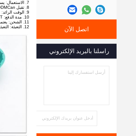
7. الاستعمال: يستخدم في الأفران والثلاجات الميكروية وغير ضارة وغير إشعاعية
8. تقبل OEM / ODMCan
9. الوقت الرائد: عادة أسبوعين حسب الكمية الخاصة بك.
10. مدة الدفع: T / T ، ويسترن يونيون: فاتورة بيرفورما مؤكدة ، يجب دفع 30٪ من الدفعة كوديعة ، عندما تكون الشحنة جاهزة ، يجب إتمام الدفعة المتبقية
11. الشحن: يعتمد على متطلباتك.يمكننا مساعدتك في اختيار أفضل طريقة لشحن البضائع أو لديك وكيل الشحن في بلدنا.
12. التعبئة: التعبئة البلاستيكية ، كيس بولي ، التعبئة والتغليف نفطة ، والتصاميم والمطالب الخاصة بك أيضا موضع ترحيب.
اتصل الآن
راسلنا بالبريد الإلكتروني