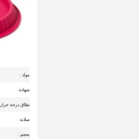
مواد :
شهادة :
نطاق درجة حرارة
صلابة :
بحجم :