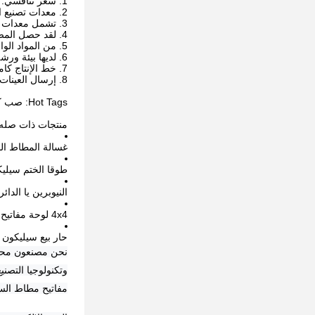
1. سعر تنافسي: المنشأ الصانع.
2. معدات تصنيع القوالب ، مثل CNC ، المطحنة الدقيقة ، آلة الطحن ، الشرارة الكهربائية وما إلى ذلك.
3. تشمل معدات الاختبار جهاز اختبار الصلابة ، جهاز اختبار المرونة ، جهاز اختبار درجة الحرارة ، جهاز اختبار التمزق وما إلى ذلك.
4. لقد حصل المصنع على شهادة نظام الجودة الدولية ISO9001 ، وفقًا لمعايير ISO
5. من المواد الواردة إلى المنتجات شبه المصنعة ، يخضع مصنع المنتجات النهائية لعملية فحص صارمة للتأكد من أن جميع منتجات المصنع مؤهلة
6. لديها بيئة ورشة عمل خالية من الغبار 100000 مستوى لضمان أن بيئة الإنتاج لمنتجات السيليكون الطبية والغذائية تفي بالمعايير
7. خط الإنتاج كامل ، من تصنيع القوالب ، قولبة حقن السيليكون ، إلى خط التجميع ، تغليف المنتج النهائي ، تسليم الخدمات اللوجستية ، كل ذلك يشمل.
8. إرسال العينات ، وعرض الأسعار ، والاستجابة بسرعة ، 5 مهندسين يقدمون التوجيه الفني.
Hot Tags: صب كعكة السيليكون ، الصين ، الشركات المصنعة ، الموردين ، المصنع ،
منتجات ذات صله
غسالة المطاط ا
طوقا الختم سيلي
النيوبرين يا الدائ
4x4 لوحة مفاتيح سيليكون شفافة
حار بيع سيليكو
وتكنولوجيا التصن
مفاتيح مطاط السي