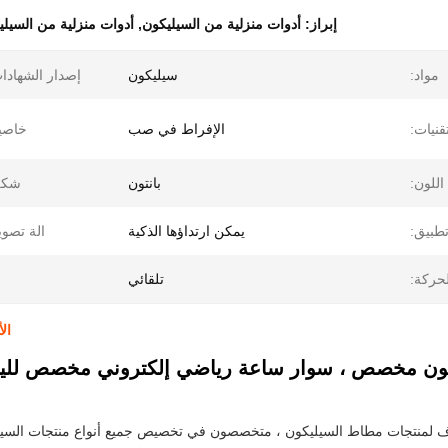
إبراز:
أدوات منزلية من السيليكون
,
أدوات منزلية من السيليكون
مواد:
سيليكون
إصدار الشهادا
تقنيات:
الإفراط في صب
خاصي
اللون:
بانتون
شكل
طبيق:
يمكن ارتداؤها الذكية
الة تصوي
لحركة:
تلقائي
ال
ون مخصص ، سوار ساعة رياضي إلكتروني مخصص للياقة
لمنتجات مطاط السيليكون ، متخصصون في تخصيص جميع أنواع منتجات السيليك