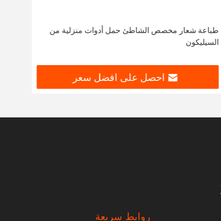
طباعة شعار مخصص الشاطئ حمل أدوات منزلية من
أطباق 
السيليكون
احصل على افضل سعر
روابط سريعة