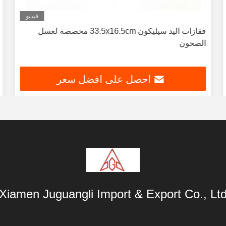
فيديو
قفازات اليد سيليكون 33.5x16.5cm مخصصة لغسل
الصحون
احصل على افضل سعر
Xiamen Juguangli Import & Export Co., Lt