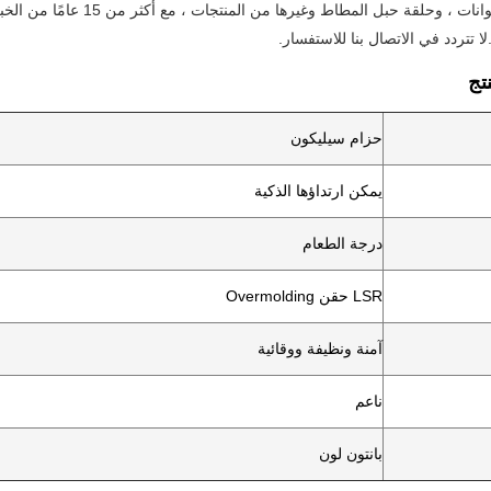
السيليكون ، والجوانات ، وحل
لا تتردد في الاتصال بنا للاستفسار.
تج
حزام سيليكون
يمكن ارتداؤها الذكية
درجة الطعام
LSR حقن Overmolding
آمنة ونظيفة ووقائية
ناعم
بانتون لون