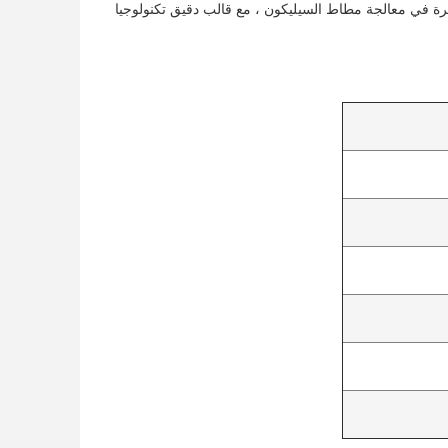
قة حبل المطاط وغيرها من المنتجات ، مع أكثر من 15 عامًا من الخبرة في معالجة مطاط السيليكون ، مع قالب دقيق تكنولوجيا