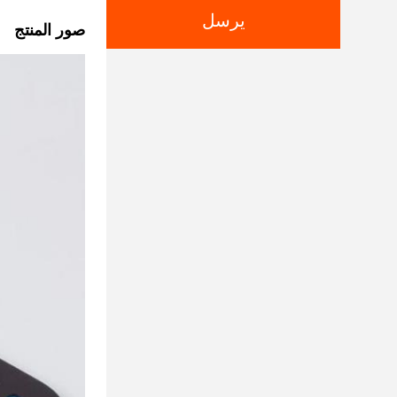
يرسل
صور المنتج