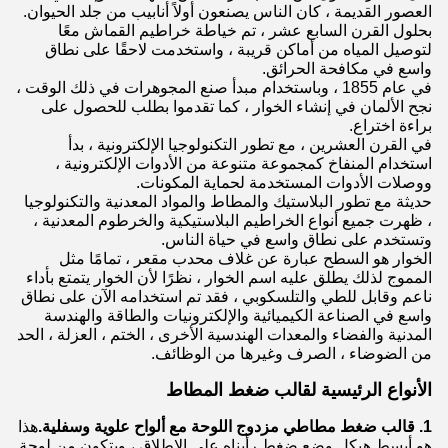
العصور القديمة ، كان الناس يصنعون أولاً أنابيب من جلد الحيوان.
بحلول القرن السابع عشر ، تم خياطة خراطيم القماش معًا
لتوصيل المياه من أماكن قريبة ، واستخدمت لاحقًا على نطاق
واسع في مكافحة الحرائق.
في عام 1855 ، وباستخدام مبدأ صنع المجوهرات في ذلك الوقت ،
نجح الألمان في إنشاء الخوار ، كما تقدموا بطلب للحصول على
براءة اختراع.
في القرن العشرين ، مع تطور التكنولوجيا الإلكترونية ، بدأ
استخدام المنفاخ كمجموعة متنوعة من الأدوات الإلكترونية ،
ووصلات الأدوات المستخدمة لحماية المكونات.
حديثة مع تطور البلاستيك والمطاط والمواد المعدنية والتكنولوجيا
، ظهرت جميع أنواع الخراطيم البلاستيكية والخرطوم المعدنية ،
وتستخدم على نطاق واسع في حياة الناس.
الخوار هو السطح عبارة عن غلاف محدب مقعر ، تمامًا مثل
المموج لذلك يطلق عليه اسم الخوار ، نظرًا لأن الخوار يتمتع بأداء
ناعم وقابل للطي والتلسكوبي ، فقد تم استخدامه الآن على نطاق
واسع في الصناعة الكيميائية والإلكترونيات والطاقة والهندسة
المدنية والفضاء والمعدات الهندسية الأخرى ، الختم ، العزلة ، الحد
من الضوضاء ، الصرف وغيرها من الوظائف.
الأنواع الرئيسية لقالب ضغط المطاط
1. قالب ضغط مطاطي مزدوج اللوحة مع ألواح علوية وسفلية.
هذا
هو أبسط هيكل وضع ضغط رأيناه على الإطلاق ، ويتكون من لوحة