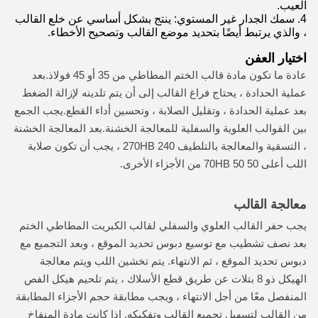
العيب.
4. سمك الجدار غير المستوي: ينتج بشكل أساسي عن خلع القالب
، والذي يرتبط أيضًا بتحديد موضع القالب وتصحيح الأخطاء.
اختيار العفن
عادة ما تكون مادة قالب الختم المطاطي من 35 أو 45 فولاذ.بعد
عملية الحدادة ، يحتاج فراغ القالب إلى أن يتم تلدينه لإزالة الضغط
بعد عملية الحدادة ، وتقليل الصلابة ، وتحسين أداء القطع.يجب الجمع
بين القوالب العلوية والسفلية للمعالجة الخشنة.بعد المعالجة الخشنة
، التسقية والمعالجة بالتلطيف 240 270HB ، يجب أن تكون صلابة
اللب أعلى 50 50 70HB من الأجزاء الأخرى.
معالجة القالب
يجب حفر القالب العلوي والسفلي لقالب الكبريت المطاطي الختم
بعد نصف تشطيب مع توسيع دبوس تحديد الموقع ، وبعد التجميع مع
دبوس تحديد الموقع ، ثم الانتهاء. يتم تخشين اللب ويتم معالجة
الهيكل ذو 8 بتلات عن طريق قطع الأسلاك ، يتم تلحيم هيكل الفص
المنفصل معًا من أجل الانتهاء ، ويجب مطابقة حجم الأجزاء المطابقة
من القالب لتسهيل تجميع القالب وتفكيكه. إذا كانت مادة المنفاخ