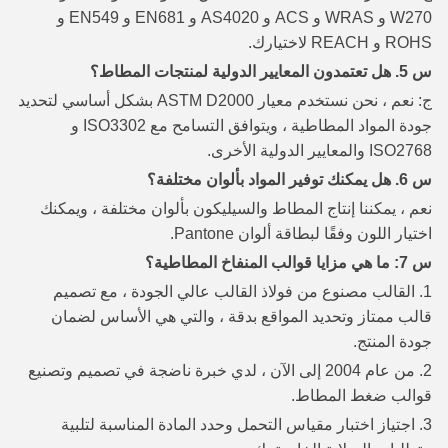
W270 و WRAS و ACS و AS4020 و EN681 و EN549 و
ROHS و REACH لاختيارك.
س 5. هل تعتمدون المعايير الدولية لمنتجات المطاط؟
ج: نعم ، نحن نستخدم معيار ASTM D2000 بشكل أساسي لتحديد
جودة المواد المطاطية ، ويتوافق التسامح مع ISO3302 و
ISO2768 والمعايير الدولية الأخرى.
س 6. هل يمكنك توفير المواد بألوان مختلفة؟
نعم ، يمكننا إنتاج المطاط والسيليكون بألوان مختلفة ، ويمكنك
اختيار اللون وفقًا لبطاقة ألوان Pantone.
س 7: ما هي مزايا قوالب المنفاخ المطاطية؟
1. القالب مصنوع من فولاذ القالب عالي الجودة ، مع تصميم
قالب ممتاز وتحديد المواقع بدقة ، والتي هي الأساس لضمان
جودة المنتج.
2. من عام 2004 إلى الآن ، لدي خبرة ناضجة في تصميم وتصنيع
قوالب ضغط المطاط.
3. اجتياز اختبار مقياس التحمل وحدد المادة المناسبة لتلبية