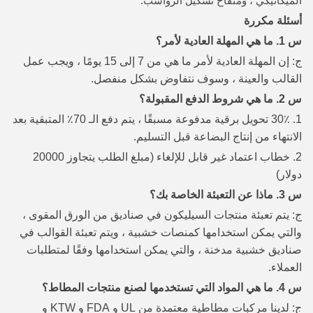
الميكانيكي ، ومنفاخ تشكيل الرواسب.
أسئلة مكررة
س 1. ما هي المهلة العادية لأمر؟
ج: إن المهلة العادية لأمر ما هي من 7 إلى 15 يومًا ، ويجب عمل
القالب والعينة ، وسوف نتفاوض بشكل منفصل.
س 2. ما هي شروط الدفع المقبولة؟
1. 30٪ تحويل برقية مدفوعة مسبقًا ، يتم دفع الـ 70٪ المتبقية بعد
الانتهاء من إنتاج البضاعة قبل التسليم.
2. خطاب اعتماد غير قابل للإلغاء (مبلغ الطلب يتجاوز 20000
دولار)
س 3. ماذا عن التعبئة الخاصة بك؟
ج: يتم تعبئة منتجات السيليكون في صناديق من الورق المقوى ،
والتي يمكن استخدامها كمنصات خشبية ، ويتم تعبئة القوالب في
صناديق خشبية مدخنة ، والتي يمكن استخدامها وفقًا لمتطلبات
العملاء.
س 4. ما هي المواد التي تستخدمها لصنع منتجات المطاط؟
ج: لدينا مركبات مطاطية معتمدة من UL و FDA و KTW و