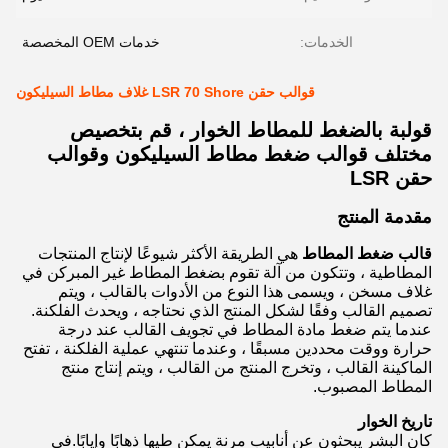
الخدمات:
خدمات OEM المخصصة
قوالب حقن LSR 70 Shore غلاف مطاط السيليكون
قولبة بالضغط للمطاط الخوار ، قم بتخصيص
مختلف قوالب ضغط مطاط السيليكون وقوالب
حقن LSR
مقدمة المنتج
قالب ضغط المطاط
هي الطريقة الأكثر شيوعًا لإنتاج المنتجات
المطاطية ، وتتكون من آلة تقوم بضغط المطاط غير المبركن في
غلاف مسخن ، ويسمى هذا النوع من الأدوات بالقالب ، ويتم
تصميم القالب وفقًا لشكل المنتج الذي نحتاجه ، ويحدث الفلكنة.
عندما يتم ضغط مادة المطاط في تجويف القالب عند درجة
حرارة ووقت محددين مسبقًا ، وعندما تنتهي عملية الفلكنة ، تفتح
الماكينة القالب ، وتخرج المنتج من القالب ، ويتم إنتاج منتج
المطاط المصبوب.
تاريخ الخوار
كان البشر يبحثون عن أنابيب مرنة يمكن طيها ذهابًا وإيابًا.في