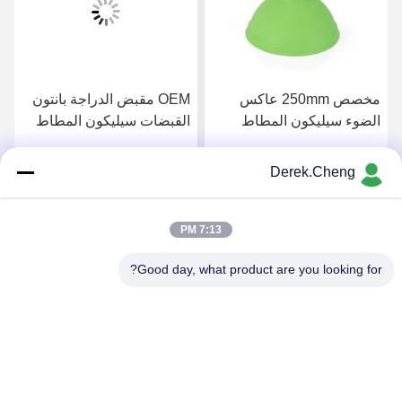
OEM مقبض الدراجة بانتون
تخصيص كأس سيليكون غير
القبضات سيليكون المطاط
سامة قابلة لإعادة الاستخدام
التغطيه
Derek.Cheng
احصل على افضل سعر
احصل على افضل سعر
7:13 PM
Good day, what product are you looking for?
Xiamen Juguangli Import & Export Co., Ltd
derekcheng@jglsilicone.com
86-592-5536328