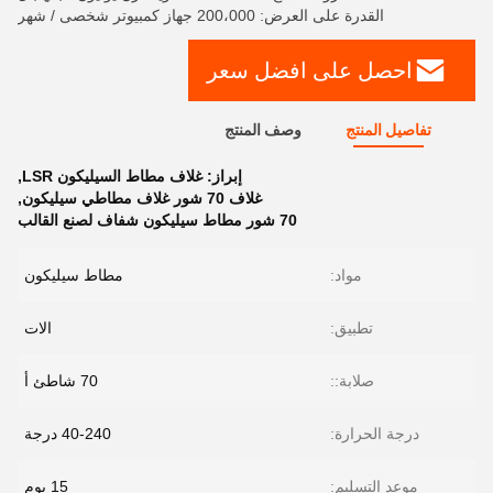
القدرة على العرض: 200،000 جهاز كمبيوتر شخصى / شهر
احصل على افضل سعر
تفاصيل المنتج
وصف المنتج
إبراز:
غلاف مطاط السيليكون LSR
,
غلاف 70 شور غلاف مطاطي سيليكون
,
70 شور مطاط سيليكون شفاف لصنع القالب
مواد:
مطاط سيليكون
تطبيق:
الات
صلابة::
70 شاطئ أ
درجة الحرارة:
40-240 درجة
موعد التسليم:
15 يوم