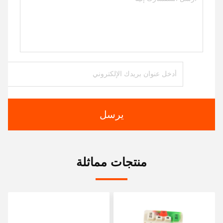
يرسل
منتجات مماثلة