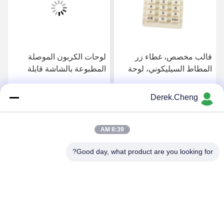
قالب مخصص، غطاء زر
لوحات الكربون الموصلة
المطاط السيليكوني، لوحة
المطبوعة بالشاشة قابلة
مفاتيح المطاط السيليكوني
للتخصيص مع أزرار المطاط
الموصل، مقاوم للماء
السيليكونية القوية
Derek.Cheng
احصل على افضل سعر
احصل على افضل سعر
8:39 AM
Good day, what product are you looking for?
Xiamen Juguangli Import & Export Co., Ltd
derekcheng@jglsilicone.com
86-592-5536328