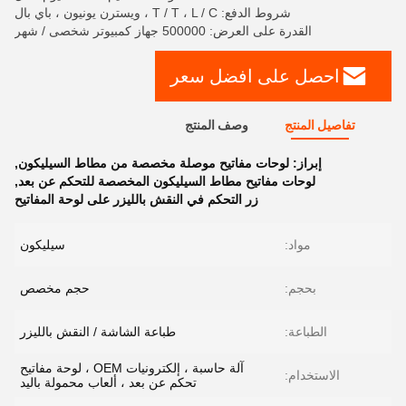
شروط الدفع: T / T ، L / C ، ويسترن يونيون ، باي بال
القدرة على العرض: 500000 جهاز كمبيوتر شخصى / شهر
احصل على افضل سعر
تفاصيل المنتج
وصف المنتج
إبراز:
لوحات مفاتيح موصلة مخصصة من مطاط السيليكون
,
لوحات مفاتيح مطاط السيليكون المخصصة للتحكم عن بعد
,
زر التحكم في النقش بالليزر على لوحة المفاتيح
مواد:
سيليكون
بحجم:
حجم مخصص
الطباعة:
طباعة الشاشة / النقش بالليزر
آلة حاسبة ، إلكترونيات OEM ، لوحة مفاتيح
الاستخدام:
تحكم عن بعد ، ألعاب محمولة باليد