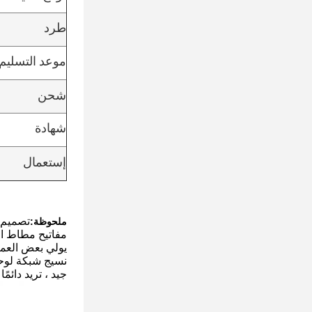
طرد
موعد التسليم
شحن
شهادة
إستعمال
تصميم و
ملحوظة:
مفاتيح مطاط الس
يولي بعض العملا
نسيج شبكة لوحة 
جيد ، تريد دائمً