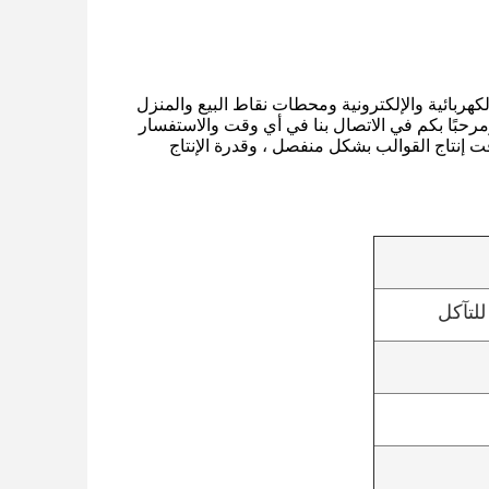
هربائية والإلكترونية ومحطات نقاط البيع والمنزل
 ومرحبًا بكم في الاتصال بنا في أي وقت والاستفسار
م تسليم المنتج في غضون 15 يومًا.يتم حساب وقت إنتاج القوالب بشكل منفصل ، وقدرة الإنتاج
للتآكل