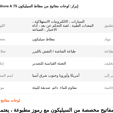
إبراز:
لوحات مفاتيح من مطاط السيليكون 75 Shore A
السيارات ، الالكترونيات الاستهلاكية ،
طبيق:
المعدات الطبية ، لعبة التحكم عن بعد ، أداة
اللو
الاختبار ، الصناعة
مواد:
مطاط سيليكون
بحج
طباعة:
طباعة الشاشة / النقش بالليزر
صلاب
تغليف:
التعبئة القياسية للتصدير
إنتا
ر إلى:
أمريكا وأوروبا وجنوب شرق آسيا
اسم المنت
اصية:
مقاوم للماء. دائم. صديقة للبيئة
موك
لوحات مفاتيح مط
مفاتيح مخصصة من السيليكون مع رموز مطبوعة ، يعتمد