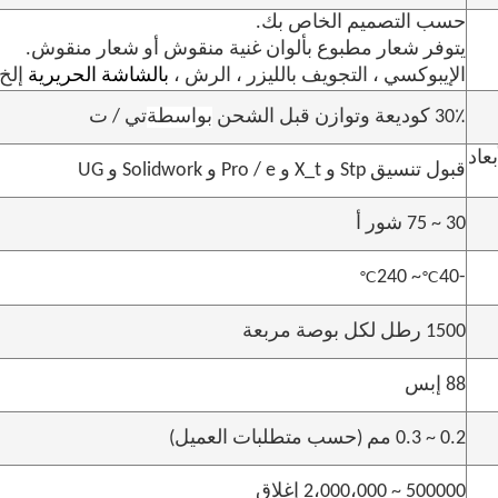
حسب التصميم الخاص بك.
يتوفر شعار مطبوع بألوان غنية منقوش أو شعار منقوش.
الإيبوكسي ، التجويف بالليزر ، الرش ،
بالشاشة الحريرية
إلخ 
30٪ كوديعة وتوازن قبل الشحن
بواسطة
تي / ت
عاد
قبول تنسيق Stp و X_t و Pro / e و Solidwork و UG
30 ~ 75 شور أ
~ 240
-40
℃
℃
1500 رطل لكل بوصة مربعة
88 إبس
0.2 ~ 0.3 مم (حسب متطلبات العميل)
500000 ~ 2،000،000 إغلاق