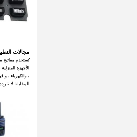
مجالات التطب
تُستخدم مفاتيح م
، والكهرباء ، و قري
المقابلة.
لا تترد