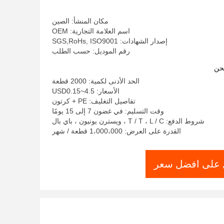
مكان المنشأ: الصين
اسم العلامة التجارية: OEM
إصدار الشهادات: SGS,RoHs, ISO9001
رقم الموديل: حسب الطلب
حن
الحد الأدنى لكمية: 2000 قطعة
الأسعار: USD0.15~4.5
تفاصيل التغليف: PE + كرتون
وقت التسليم: في غضون 7 إلى 15 يومًا
شروط الدفع: T / T ، L / C ، ويسترن يونيون ، باي بال
القدرة على العرض: 1،000،000 قطعة / شهر
على افضل سعر