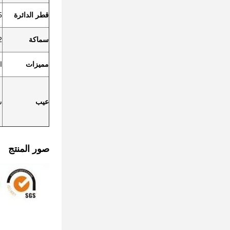
قطر الدائرة
.5
سماكة
0.2
مميزات
ا
عيب
ش
صور المنتج