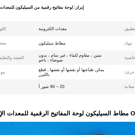
إبراز:
لوحة مفاتيح رقمية من السيليكون للمعدات ا
طبيق:
معدات الكترونية
اللو
مواد:
مطاط سيليكون
بحج
متين ، مقاوم للماء ، غير سام ، بدون
اصية:
التعبئة والتغلي
ضوضاء ، ناعم
يمكن طباعتها أو نقشها أو نقشها ، قطع
حرف:
موك
بالليزر
صلابة:
20 ~ 90 شور أ
لكترونية