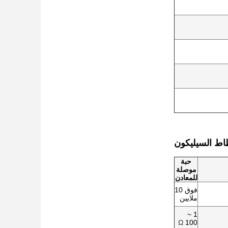
اط السيليكون
حبة
موصلة
للمعادن
فوق 10
ملايين
1 ~
Ω
100