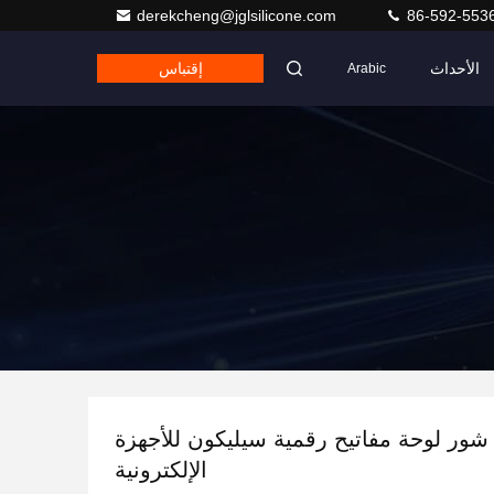
derekcheng@jglsilicone.com
86-592-553
الأحداث
إقتباس
Arabic
9 شور لوحة مفاتيح رقمية سيليكون للأجهزة
الإلكترونية