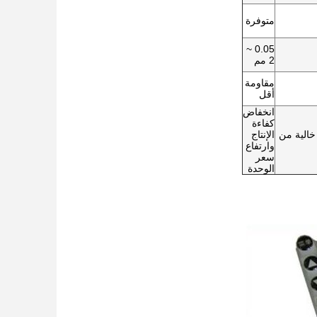
متوفرة
0.05 ~
2 مم
مقاومة
أقل
انخفاض
كفاءة
الية من
الإنتاج
وارتفاع
سعر
الوحدة