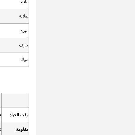
مادة
صلابة
ميزة
حرف
موك
وقت الحياة
فو
مقاومة
00