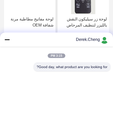
لوحة زر سيليكون النقش
لوحة مفاتيح مطاطية مرنة
بالليزر لتنظيف المرحاض
شفافة OEM
Derek.Cheng
احصل على افضل سعر
احصل على افضل سعر
3:15 PM
Good day, what product are you looking for?
Xiamen Juguangli Import & Export Co., Ltd
derekcheng@jglsilicone.com
86-592-5536328
الطابق الخامس، المبنى (أ) ، رقم 388 (هوكينغ هاوش) ، منطقة