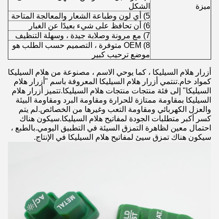
ميزة
الشكل
5) أي لون وطباعة الشعار والمعالجة المتاحة
6) أن تحافظ على شيء بعيدًا عن الغبار
7) مع مرونة وصلابة جيدة ، وسهلة التنظيف
8) OEM متوفرة ، التصميم حسب الطلب هو
موضع ترحيب كبير
أزرار هلام السيليكا ، كما يوحي الاسم ، مصنوعة من هلام السيليكا
كمواد خام.تنتمي أزرار هلام السيليكا المعروفة باسم "أزرار هلام
السيليكا" إلى فئة منتجات منتجات هلام السيليكا.تتميز أزرار هلام
السيليكا بمقاومة ممتازة للحرارة ومقاومة البرد ومقاومة البيئة
والعزل الكهربائي ومقاومة التعب وغيرها من الخصائص.لم يتم
كسر أكبر متطلبات الجودة لمفاتيح هلام السيليكا.سيكون هناك
احتمال معين لظاهرة التمزق السيئة في التطبيق اليومي.بالطبع ،
سيكون هناك تمزق سيئ لمفاتيح هلام السيليكا في الإنتاج.