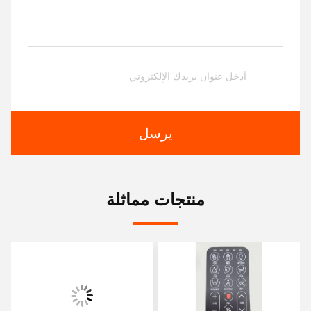
يرسل
منتجات مماثلة