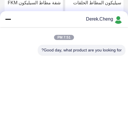
سيليكون المطاط الحلقات
شفة مطاط السيليكون FKM
Derek.Cheng
احصل على افضل سعر
احصل على افضل سعر
7:51 PM
Good day, what product are you looking for?
Xiamen Juguangli Import & Export Co., Ltd
derekcheng@jglsilicone.com
86-592-5536328
الطابق الخامس، المبنى (أ) ، رقم 388 (هوكينغ هاوش) ، منطقة
(هولي) ، شيامين 361015 الصين.