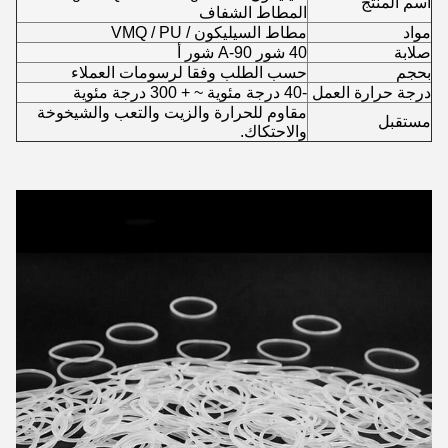
اسم المنتج
المطاط الشفاف
مواد
مطاط السيليكون / VMQ / PU
صلابة
40 شور A-90 شور أ
بحجم
حسب الطلب وفقا لرسومات العملاء
درجة حرارة العمل
-40 درجة مئوية ~ + 300 درجة مئوية
مقاوم للحرارة والزيت والتعب والشيخوخة
مستقبل
والاحتكاك.