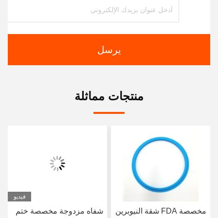
يرسل
منتجات مماثلة
فيديو
مخصصة FDA شقة النيوبرين
شفاه مزدوجة مخصصة ختم