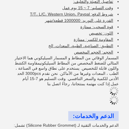
تفاصيل التعبئة والتغليف:
وقت التسليم: 7 ~ 15 يوم عمل
شروط الدفع: T/T، L/C، Western Union، Paypal
القدرة على التوريد: 1000000 قطعة/شهر
قوة السحب: ممتازة
اللون: تخصيص
المقاومة للكسر: ممتازة
التطبيق: الصناعية، الطبية، المعدات، الخ
الحجم: الحجم المخصص
المسمار الوقائي من المطاط و المسمار السيليكوني هما الاختيار
المثالي للضغط المخصص من المطاط السيليكونيمقاومة الكشط
واللون قابلة للتخصيص. يستخدم على نطاق واسع في الصناعة ،
الطب ، المعدات وغيرها من الأماكن. نحن نقدم 3000pcs الحد
الأدنى للكمية والسعر التنافسي. وقت التسليم هو 7-15 أيام
عمل.إذا كنت مهتمة بمنتجاتنا، رجاءً اتصل بنا
الدعم والخدمات:
الدعم والخدمات التقنية لـ (Silicone Rubber Grommet) تشمل: