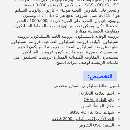
SGS ، ROHS ، ISO. الحد الأدنى للكمية هو 3،000 قطعة،
والسعر قابل للتفاوض. التعبئة هو PE + كارتون، والوقت التسليم
هو 7-15 أيام عمل. شروط الدفع هي T / T، L / C، ويسترن
يونيون، باي بال. القدرة على التوريد هي 1000،000pcs / الشهر.
الحجم،الشكل، ويمكن تخصيص لون غرومت المطاط السيليكون،
ومقاومته الكيميائية ممتازة.
غرومتة الوقاية بالسيليكون، غرومتة الختم بالسيليكون، غرومتة
السيليكون الأولية، غرومتة السيليكون الصناعية، غرومتة السيليكون
الطبية، غرومتة السيليكون المعدات، غرومتة السيليكون الحجم
المخصص،تخصيص غروميت السيليكون، غروميت السيليكون
المستديرة ، المقاومة الكيميائية الممتازة غروميت السيليكون هي
الكلمات الرئيسية لوصف ميزات المنتج.
التخصيص:
غسيل مطاط سليكوني مستدير مخصص
اسم العلامة التجارية:
رقم الطراز: OEM
مكان المنشأ: الصين
شهادة: SGS، ROHS، ISO
الحد الأدنى لكمية الطلب 3000 قطعة
السعر: USD التفاوض