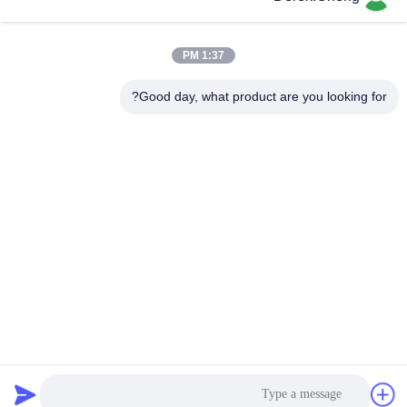
احصل على افضل سعر
احصل على افضل سعر
1:37 PM
Good day, what product are you looking for?
Xiamen Juguangli Import & Export Co., Ltd
derekcheng@jglsilicone.com
86-592-5536328
الطابق الخامس، المبنى (أ) ، رقم 388 (هوكينغ هاوش) ، منطقة
(هولي) ، شيامين 361015 الصين.
الصين نوعية جيدة لوحات مفاتيح من مطاط السيليكون المورد.
حقوق النشر © 2021-2026 siliconerubber-keypads.com . كل
الحقوق محفوظة.