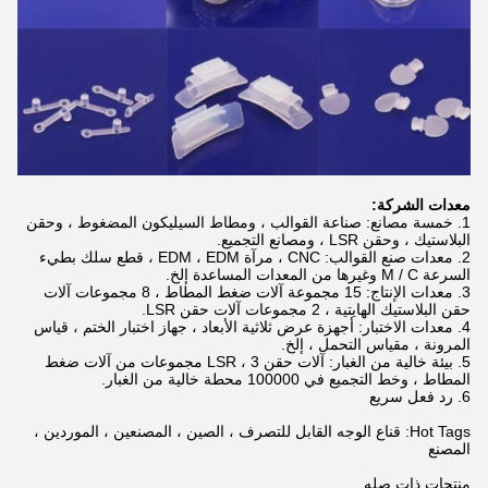
معدات الشركة:
1. خمسة مصانع: صناعة القوالب ، ومطاط السيليكون المضغوط ، وحقن
البلاستيك ، وحقن LSR ، ومصانع التجميع.
2. معدات صنع القوالب: CNC ، مرآة EDM ، EDM ، قطع سلك بطيء
السرعة M / C وغيرها من المعدات المساعدة إلخ.
3. معدات الإنتاج: 15 مجموعة آلات ضغط المطاط ، 8 مجموعات آلات
حقن البلاستيك الهايتية ، 2 مجموعات آلات حقن LSR.
4. معدات الاختبار: أجهزة عرض ثلاثية الأبعاد ، جهاز اختبار الختم ، قياس
المرونة ، مقياس التحمل ، إلخ.
5. بيئة خالية من الغبار: آلات حقن LSR ، 3 مجموعات من آلات ضغط
المطاط ، وخط التجميع في 100000 محطة خالية من الغبار.
6. رد فعل سريع
Hot Tags: قناع الوجه القابل للتصرف ، الصين ، المصنعين ، الموردين ،
المصنع
منتجات ذات صله