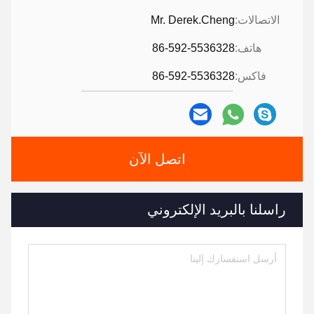
الاتصالات:
Mr. Derek.Cheng
هاتف:
86-592-5536328
فاكس:
86-592-5536328
اتصل الآن
راسلنا بالبريد الإلكتروني