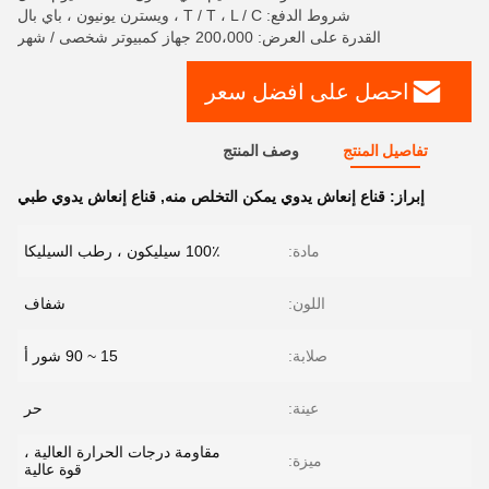
شروط الدفع: T / T ، L / C ، ويسترن يونيون ، باي بال
القدرة على العرض: 200،000 جهاز كمبيوتر شخصى / شهر
احصل على افضل سعر
تفاصيل المنتج
وصف المنتج
إبراز:
قناع إنعاش يدوي يمكن التخلص منه
,
قناع إنعاش يدوي طبي
مادة:
100٪ سيليكون ، رطب السيليكا
اللون:
شفاف
صلابة:
15 ~ 90 شور أ
عينة:
حر
مقاومة درجات الحرارة العالية ،
ميزة:
قوة عالية