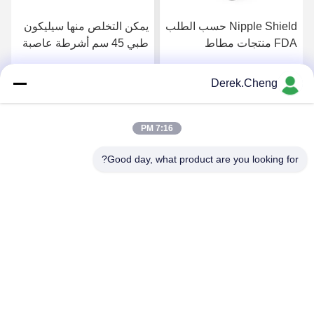
Nipple Shield حسب الطلب
يمكن التخلص منها سيليكون
FDA منتجات مطاط
طبي 45 سم أشرطة عاصبة
السيليكون الطبي
خالية من اللاتكس
Derek.Cheng
احصل على افضل سعر
احصل على افضل سعر
7:16 PM
Good day, what product are you looking for?
Xiamen Juguangli Import & Export Co., Ltd
derekcheng@jglsilicone.com
86-592-5536328
الطابق الخامس، المبنى (أ) ، رقم 388 (هوكينغ هاوش) ، منطقة
(هولي) ، شيامين 361015 الصين.