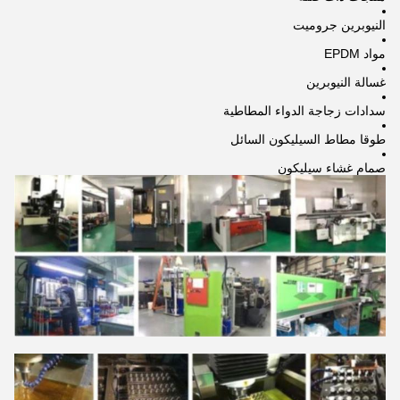
النيوبرين جروميت
مواد EPDM
غسالة النيوبرين
سدادات زجاجة الدواء المطاطية
طوقا مطاط السيليكون السائل
صمام غشاء سيليكون