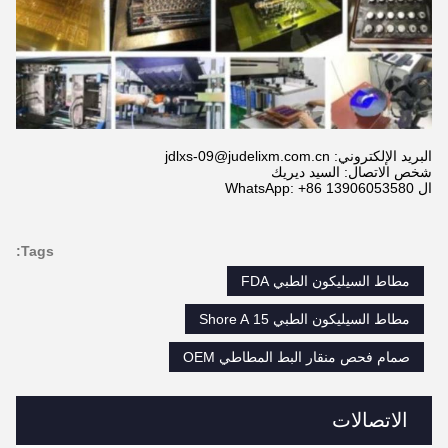
البريد الإلكتروني: jdlxs-09@judelixm.com.cn
شخص الاتصال: السيد ديريك
ال WhatsApp: +86 13906053580
Tags:
مطاط السيليكون الطبي FDA
مطاط السيليكون الطبي 15 Shore A
صمام فحص منقار البط المطاطي OEM
الاتصالات