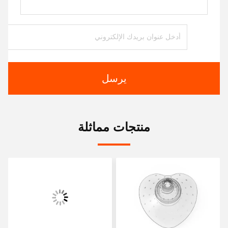
يرسل
منتجات مماثلة