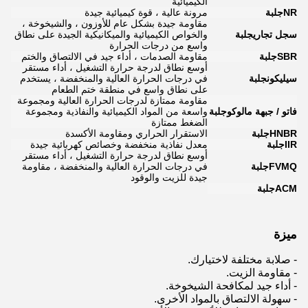
الكيميائية
NR
جلبة
مرونة عالية ، قوة كيميائية جيدة
مقاومة جيدة بشكل عام للأوزون ، والشيخوخة ،
سجل تجاري
جلبة
والخواص الكيميائية والميكانيكية الجيدة على نطاق
واسع من درجات الحرارة
SBR
جلبة
مقاومة الصدمات ، أداء جيد في الالتصاق والختم
أوسع نطاق لدرجة حرارة التشغيل ، أداء مستقر
سيليكون
جلبة
في درجات الحرارة العالية والمنخفضة ، يستخدم
على نطاق واسع في منطقة ختم الطعام
مقاومة ممتازة لدرجات الحرارة العالية ومجموعة
فاتو / جبهة مالوكو
جلبة
واسعة من المواد الكيميائية والنفاذية ومجموعة
الضغط ممتازة
HNBR
جلبة
الاستقرار الحراري ومقاومة الأكسدة
IIR
جلبة
معدل نفاذية منخفضة وخصائص كهربائية جيدة
أوسع نطاق لدرجة حرارة التشغيل ، أداء مستقر
FVMQ
جلبة
في درجات الحرارة العالية والمنخفضة ، مقاومة
جيدة للزيت والوقود
ACM
جلبة
ميزة
- صلابة مختلفة لاختيارك.
- مقاومة الزيت.
- أداء جيد لمكافحة الشيخوخة.
- سهولة الالتصاق بالمواد الأخرى.