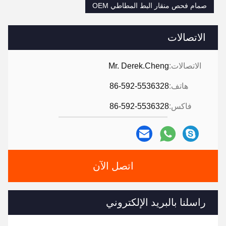
صمام فحص منقار البط المطاطي OEM
الاتصالات
الاتصالات:
Mr. Derek.Cheng
هاتف:
86-592-5536328
فاكس:
86-592-5536328
اتصل الآن
راسلنا بالبريد الإلكتروني