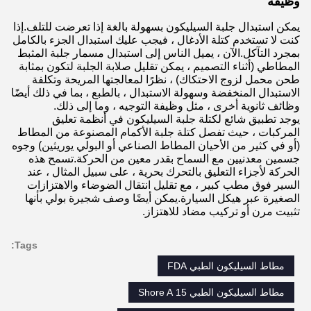
وظيفة
يمكن استبدال جلبة السيليكون بسهولة بالغة إذا تعرضت للتلف.إذا
كنت لا تستخدم كتلة الأدغال ، فيجب عليك استبدال الجزء بالكامل
بمجرد التآكل.الآن ، يميل الناس إلى استبدال مسمار جلبة المثبط
المطاطي (أثناء التصميم ، يمكن تقليل صلابة الجلبة لتكون بمثابة
طحن محمل لزوج الاحتكاك) ، نظرًا لمعالجتها المريحة وتكلفة
الاستبدال المنخفضة وسهولة الاستبدال ، بالطبع ، بما في ذلك أيضًا
وظائف ثانوية أخرى ، مثل وظيفة التوجيه ، وما إلى ذلك.
يوجد تطبيق شائع لكتلة جلبة السيليكون في أنظمة تعليق
المركبات ، حيث تفصل كتلة جلبة الأكمام المصنوعة من المطاط
(أو في كثير من الأحيان المطاط الصناعي أو البولي يوريثين) وجوه
جسمين معدنيين مع السماح بقدر معين من الحركة.تسمح هذه
الحركة لأجزاء التعليق بالتحرك بحرية ، على سبيل المثال ، عند
السير فوق مطب كبير ، مع تقليل انتقال الضوضاء والاهتزازات
الصغيرة عبر هيكل السيارة.يمكن أيضًا وصف شجيرة بولي بأنها
تثبيت مرن أو تركيب مضاد للاهتزاز.
Tags:
مطاط السيليكون الطبي FDA
مطاط السيليكون الطبي 15 Shore A