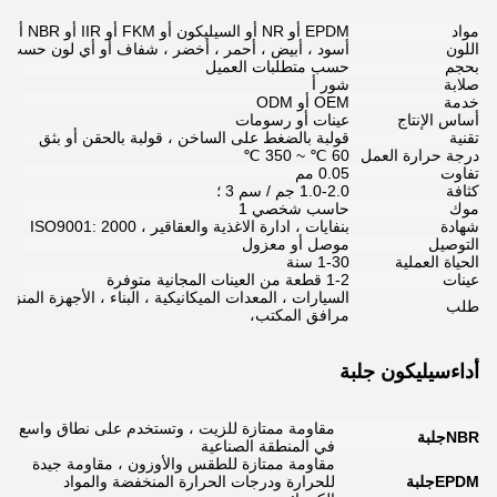
مواد
EPDM أو NR أو السيليكون أو FKM أو IIR أو NBR أو SBR أو المطاط الإسفنجي أو مركب مخصص
اللون
أسود ، أبيض ، أحمر ، أخضر ، شفاف أو أي لون حسب ألو
بحجم
حسب متطلبات العميل
صلابة
شور أ
خدمة
OEM أو ODM
أساس الإنتاج
عينات أو رسومات
تقنية
قولبة بالضغط على الساخن ، قولبة بالحقن أو بثق
درجة حرارة العمل
60 ℃ ~ 350 ℃
تفاوت
0.05 مم
كثافة
1.0-2.0 جم / سم 3 ؛
موك
حاسب شخصي 1
شهادة
بنفايات ، ادارة الاغذية والعقاقير ، ISO9001: 2000
التوصيل
موصل أو معزول
الحياة العملية
1-30 سنة
عينات
1-2 قطعة من العينات المجانية متوفرة
السيارات ، المعدات الميكانيكية ، البناء ، الأجهزة المنزلية
طلب
مرافق المكتب،
أداء
سيليكون
جلبة
مقاومة ممتازة للزيت ، وتستخدم على نطاق واسع
NBR
جلبة
في المنطقة الصناعية
مقاومة ممتازة للطقس والأوزون ، مقاومة جيدة
EPDM
جلبة
للحرارة ودرجات الحرارة المنخفضة والمواد