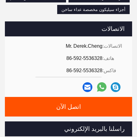
أجزاء سيليكون مخصصة عداء ساخن
الاتصالات
الاتصالات:
Mr. Derek.Cheng
هاتف:
86-592-5536328
فاكس:
86-592-5536328
اتصل الآن
راسلنا بالبريد الإلكتروني