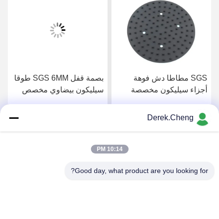
SGS مطاطا دش فوهة
بصمة قفل SGS 6MM طوقا
أجزاء سيليكون مخصصة
سيليكون بيضاوي مخصص
Derek.Cheng
احصل على افضل سعر
احصل على افضل سعر
10:14 PM
Good day, what product are you looking for?
Xiamen Juguangli Import & Export Co., Ltd
derekcheng@jglsilicone.com