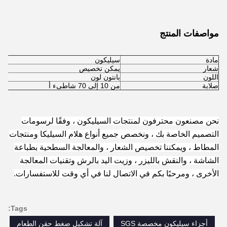
مواصفات المنتج
مادة
سيليكون
شعار
يمكن تخصيص
اللون
بانتون لون
صلابة
من 10 إلى 70 شاطىء أ
نحن مصنعون محترفون لمنتجات السيليكون ، وفقًا لرسومات
التصميم الخاصة بك ، ونخصص جميع أنواع هلام السيليكا ومنتجات
المطاط ، ويمكننا تخصيص الشعار ، والمعالجة السطحية بطباعة
الشاشة ، والنقش بالليزر ، وزيت اليد بالرش وتقنيات المعالجة
الأخرى ، ومرحبًا بكم في الاتصال لنا في أي وقت للاستفسارات.
Tags:
أجزاء سيليكون مخصصة SGS
آلة تشكيل ضغط حقن الطعام