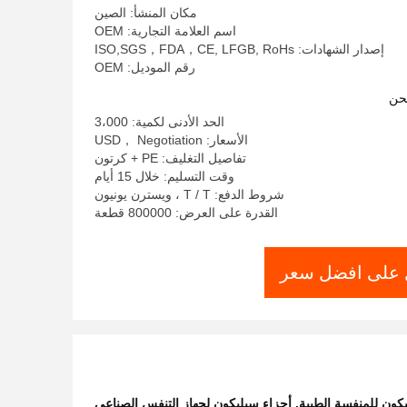
مكان المنشأ: الصين
اسم العلامة التجارية: OEM
إصدار الشهادات: ISO,SGS，FDA，CE, LFGB, RoHs
رقم الموديل: OEM
حن
الحد الأدنى لكمية: 3،000
الأسعار: USD， Negotiation
تفاصيل التغليف: PE + كرتون
وقت التسليم: خلال 15 أيام
شروط الدفع: T / T ، ويسترن يونيون
القدرة على العرض: 800000 قطعة
على افضل سعر
كون للمنفسة الطبية
,
أجزاء سيليكون لجهاز التنفس الصناعي