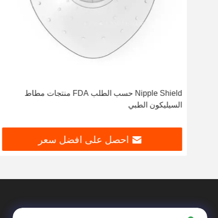
FD
Nipple Shield حسب الطلب FDA منتجات مطاط
السيليكون الطبي
احصل على افضل سعر