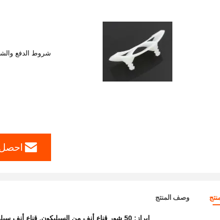
شروط الدفع والش
احصل 
نتج
وصف المنتج
إبراز:
50 شور قناع أنف من السيليكون
,
قناع أنف سيلي