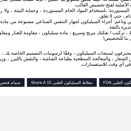
 الأصلية لفتح تخصيص القالب.
م المستوردة: باستخدام المواد الخام المستوردة ، وحماية البيئة ، ولا 
ام ، حتى لا تقلق.
س وناعم: أجزاء السيليكون لجهاز التنفس الصناعي مصنوعة من مادة ا
يرة بالثقة.
 ، تركيب / تفكيك مريح وسريع ، مادة سيليكون ، مقاومة للغبار ومقاوم
 بنا للتخصيص!
ترفون لمنتجات السيليكون ، وفقًا لرسومات التصميم الخاصة بك ، و
الشعار ، والمعالجة السطحية بطباعة الشاشة ، والنقش بالليزر ، وزيت
 في أي وقت للاستفسارات.
ن الطبي FDA
مطاط السيليكون الطبي 15 Shore A
صمام فحص منق