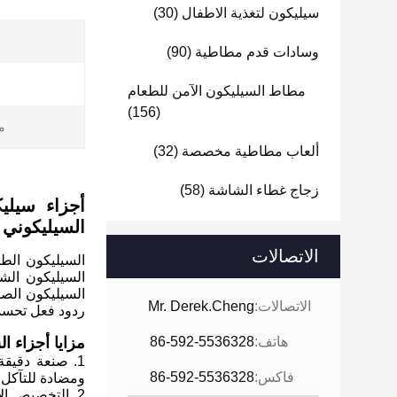
سيليكون لتغذية الاطفال
(30)
وسادات قدم مطاطية
(90)
مطاط السيليكون الآمن للطعام
(156)
م
ألعاب مطاطية مخصصة
(32)
زجاج غطاء الشاشة
(58)
أجزاء سيلي
السيليكوني 
الاتصالات
السيليكون الطب
السيليكون الش
السيليكون الصل
الاتصالات:
Mr. Derek.Cheng
ردود فعل تحسس
هاتف:
86-592-5536328
مزايا أجزاء ا
1. صنعة دقيق
فاكس:
86-592-5536328
ومضادة للتآكل.
2. التخصيص ال