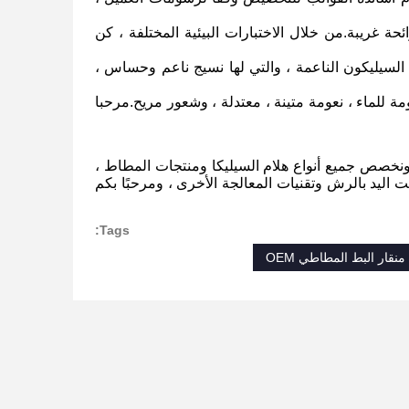
رائحة غريبة.من خلال الاختبارات البيئية المختلفة ، كن
لسيليكون الناعمة ، والتي لها نسيج ناعم وحساس ،
ة للماء ، نعومة متينة ، معتدلة ، وشعور مريح.مرحبا
نخصص جميع أنواع هلام السيليكا ومنتجات المطاط ،
 اليد بالرش وتقنيات المعالجة الأخرى ، ومرحبًا بكم
Tags:
ار البط المطاطي OEM