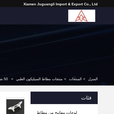
Xiamen Juguangli Import & Export Co., Ltd
المنزل
>
المنتجات
>
منتجات مطاط السيليكون الطبي
>
50 شور قناع سيليكون للأنف لجهاز التنفس الصناعي
فئات
لوحات مفاتيح من مطاط