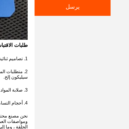
يرسل
طلبات الاقتب
1. تصاميم ثنائية / ثلاثية الأبعاد رسومات أو عينات أو معلومات أساسية أخرى
سيليكون إلخ.
3. صلابة المواد: 30 ~ 70 شور أ
4. أحجام التسامح: +/- 0.15mm
ومواصفات العمل
الحلقة ، وما إل