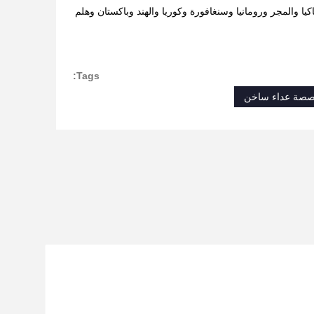
اكيا والمجر ورومانيا وسنغافورة وكوريا والهند وباكستان وهلم
Tags:
صصة عداء ساخن