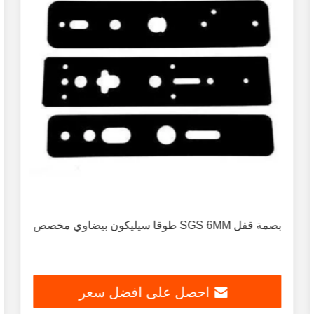
بصمة قفل SGS 6MM طوقا سيليكون بيضاوي مخصص
احصل على افضل سعر