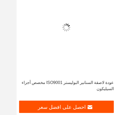
عودة لاصقة السنانير البوليستر ISO9001 مخصص أجزاء
NBR سيليك
السيليكون
احصل على افضل سعر