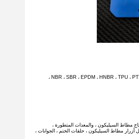
2. متطلبات المواد: LSR (مطاط السيليكون السائل) ؛مطاط السيليكون: NBR ، SBR ، EPDM ، HNBR ، TPU ، PTV ، NR ، CR ،
 مع أكثر من 15 عامًا من الخبرة في إنتاج مطاط السيليكون ، والمعدات المتطورة ،
زرار مطاط السيليكون ، حلقات الختم ، الجوانات ،