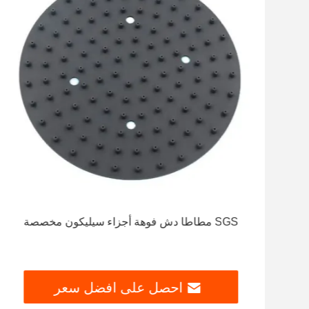
EPDM 
SGS مطاطا دش فوهة أجزاء سيليكون مخصصة
احصل على افضل سعر