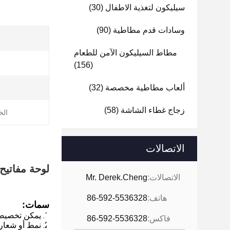
سيليكون لتغذية الاطفال
(30)
وسادات قدم مطاطية
(90)
مطاط السيليكون الآمن للطعام
(156)
ألعاب مطاطية مخصصة
(32)
زجاج غطاء الشاشة
(58)
الخ
الاتصالات
لوحة مفاتي
الاتصالات:
Mr. Derek.Cheng
هاتف:
86-592-5536328
سمات:
1. يمكن تخصيصها وفقًا للرسومات ثلاثية الأبعاد المصممة من قبل العملاء ، وتنفيذ أوامر OEM / ODM
فاكس:
86-592-5536328
2. نمط أو شعار مخصص