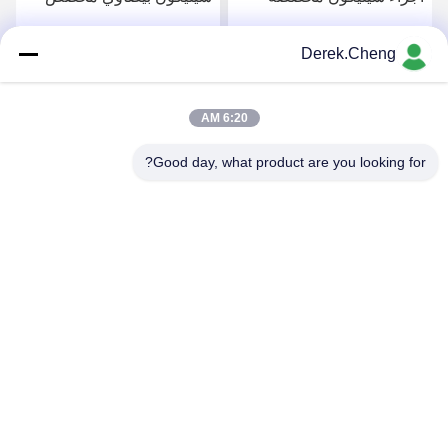
Derek.Cheng
احصل على افضل سعر
احصل على افضل سعر
6:20 AM
Good day, what product are you looking for?
Xiamen Juguangli Import & Export Co., Ltd
derekcheng@jglsilicone.com
86-592-5536328
الطابق الخامس، المبنى (أ) ، رقم 388 (هوكينغ هاوش) ، منطقة
(هولي) ، شيامين 361015 الصين.