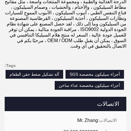
الدرجة الغذائية والطبية ، ومجموعة المنتجات واسعة ، مثل مفاتيح
مطاط السيليكون ، والأختام ، والحشيات ، وصمام السيليكون ،
قناع التنفس الطبي ، أنبوب السيليكون ، الأنبوب المموج للسيارات
ونظارات السيليكون ، أحذية السيليكون ، القرطاسية المصنوعة
من السيليكون وما إلى ذلك ، لقد حصل المصنع على شهادة نظام
الجودة الدولية ISO9002 ، مراقبة الجودة مثالية ، يمكن أن توفر
للعميل جودة عالية ، السعر له منتج هلام السيليكا التنافسي في
السوق ، يمكن أن يقبل طلب OEM / ODM ، مرحبًا بكم في
الاتصال بالتحقيق في أي وقت.
Tags:
أجزاء سيليكون مخصصة SGS
آلة تشكيل ضغط حقن الطعام
أجزاء سيليكون مخصصة عداء ساخن
الاتصالات
الاتصالات:
Mr. Zhang