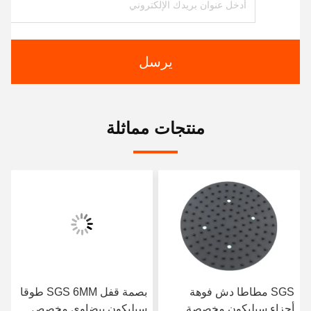
يرسل
منتجات مماثلة
SGS مطاطا دش فوهة
بصمة قفل SGS 6MM طوقا
أجزاء سيليكون مخصصة
سيليكون بيضاوي مخصص