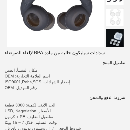
سدادات سيليكون خالية من مادة BPA لإلغاء الضوضاء
تفاصيل المنتج
مكان المنشأ: الصين
اسم العلامة التجارية: OEM
إصدار الشهادات: ISO9001,Rohs,SGS
رقم الموديل: OEM
شروط الدفع والشحن
الحد الأدنى لكمية: 3000 قطعة
الأسعار: USD, Negotiation
تفاصيل التغليف: PE + كرتون
وقت التسليم: خلال 7 ~ 15 يومًا
شروط الدفع: T / T ، ويسترن يونيون ، باي بال