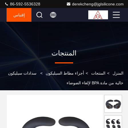
86-592-5536328
derekcheng@jglsilicone.com
إقتباس
المنتجات
المنزل
>
المنتجات
>
أجزاء مطاط السيليكون
>
سدادات سيليكون
خالية من مادة BPA لإلغاء الضوضاء