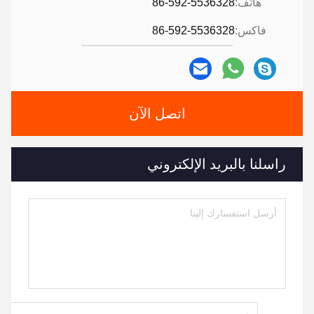
هاتف:
86-592-5536328
فاكس:
86-592-5536328
اتصل الآن
راسلنا بالبريد الإلكتروني